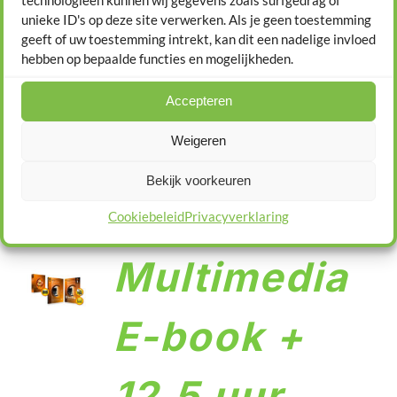
/
unieke ID's op deze site verwerken. Als je geen toestemming
examentraini
DETAILS
geeft of uw toestemming intrekt, kan dit een nadelige invloed
hebben op bepaalde functies en mogelijkheden.
€
62,95
Accepteren
Weigeren
Bekijk voorkeuren
Cookiebeleid
Privacyverklaring
TOEVOEGEN
Multimedia
AAN
WINKELWAGEN
/
E-book +
DETAILS
12,5 uur