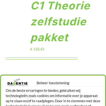
C1 Theorie
DETAILS
Contact
zelfstudie
pakket
€
130,45
Beheer toestemming
Om de beste ervaringen te bieden, gebruiken wij
technologieën zoals cookies om informatie over je apparaat
TOEVOEGEN
12,5 uur
AAN
op te slaan en/of te raadplegen. Door in te stemmen met deze
WINKELWAGEN
technologieën kunnen wij gegevens zoals surfgedrag of