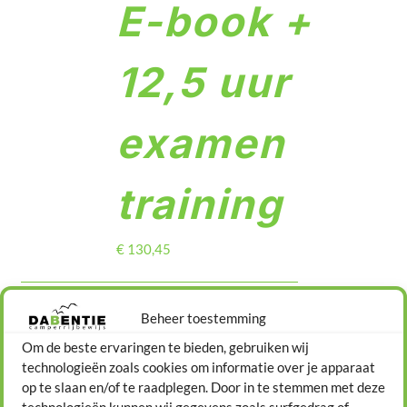
E-book +
DETAILS
Contact
12,5 uur
examen
training
€
130,45
Beheer toestemming
Om de beste ervaringen te bieden, gebruiken wij
technologieën zoals cookies om informatie over je apparaat
op te slaan en/of te raadplegen. Door in te stemmen met deze
technologieën kunnen wij gegevens zoals surfgedrag of