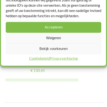
unieke ID's op deze site verwerken. Als je geen toestemming
TOEVOEGEN
Camperrijbew
geeft of uw toestemming intrekt, kan dit een nadelige invloed
AAN
WINKELWAGEN
hebben op bepaalde functies en mogelijkheden.
/
C1 Theorie
DETAILS
Accepteren
Weigeren
zelfstudie
Bekijk voorkeuren
pakket
Cookiebeleid
Privacyverklaring
€
130,45