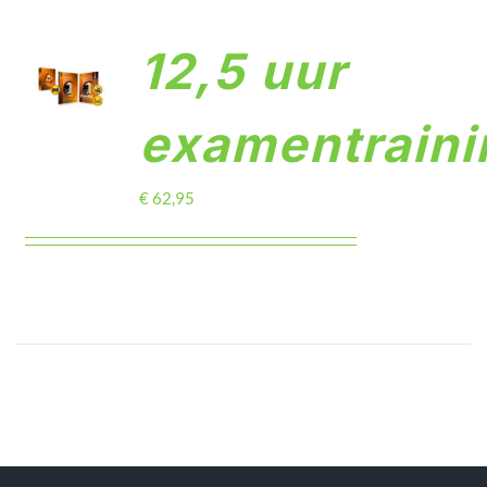
TOEVOEGEN
12,5 uur
AAN
WINKELWAGEN
/
examentraini
DETAILS
€
62,95