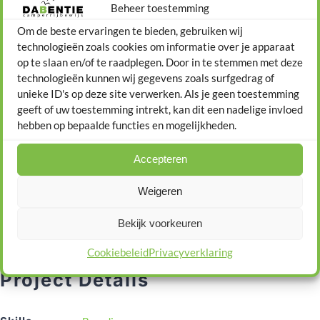
Beheer toestemming
condimentum. Maecenas maximus hendrerit nunc vel ultrices. Ut
Om de beste ervaringen te bieden, gebruiken wij
cursus urna et sapien bibendum rhoncus. Nam tincidunt turpis sit
technologieën zoals cookies om informatie over je apparaat
op te slaan en/of te raadplegen. Door in te stemmen met deze
amet justo lobortis aliquam. Class aptent taciti sociosqu ad litora
technologieën kunnen wij gegevens zoals surfgedrag of
torquent per conubia nostra, per inceptos himenaeos. Aliquam
unieke ID's op deze site verwerken. Als je geen toestemming
geeft of uw toestemming intrekt, kan dit een nadelige invloed
porttitor tellus mi, feugiat pretium lorem maximus non.
hebben op bepaalde functies en mogelijkheden.
Integer nec velit cursus, gravida lorem id, sodales nulla. In nibh leo,
Accepteren
convallis sit amet leo in, cursus vehicula eros. Duis at volutpat velit,
Weigeren
nec porttitor ligula. Donec in rutrum quam. Sed dui tellus, facilisis at
nulla et, tincidunt scelerisque arcu.
Bekijk voorkeuren
Cookiebeleid
Privacyverklaring
Project Details